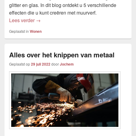
glitter en glas. In dit blog ontdekt u 5 verschillende
effecten die u kunt creëren met muurverf.
Verf kopen
Lees verder
→
Geplaatst in
Wonen
Alles over het knippen van metaal
Geplaatst op
29 juli 2022
door
Jochem