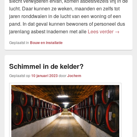
slecht verwijderen ervan, komen asbestvezels vrij in de
lucht. Daar kunnen ze weken, maanden en zelfs tot
jaren ronddwalen in de lucht van een woning of een
pand. In dat geval kunnen bewoners of personeel dus
Hoe lang b
jarenlang asbest inademen met alle
Lees verder
→
Geplaatst in
Bouw en installatie
Schimmel in de kelder?
Geplaatst op
10 januari 2023
door
Jochem