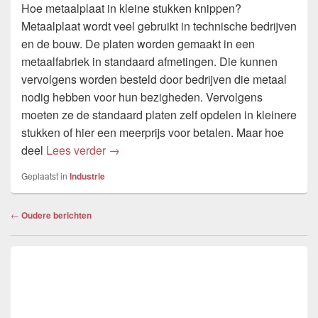
Hoe metaalplaat in kleine stukken knippen?
Metaalplaat wordt veel gebruikt in technische bedrijven
en de bouw. De platen worden gemaakt in een
metaalfabriek in standaard afmetingen. Die kunnen
vervolgens worden besteld door bedrijven die metaal
nodig hebben voor hun bezigheden. Vervolgens
moeten ze de standaard platen zelf opdelen in kleinere
stukken of hier een meerprijs voor betalen. Maar hoe
Alles over het knippen van metaal
deel
Lees verder
→
Geplaatst in
Industrie
Bericht
←
Oudere berichten
navigatie
Primary
Sidebar
Widget
Area