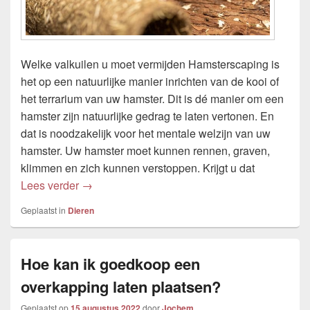
Welke valkuilen u moet vermijden Hamsterscaping is
het op een natuurlijke manier inrichten van de kooi of
het terrarium van uw hamster. Dit is dé manier om een
hamster zijn natuurlijke gedrag te laten vertonen. En
dat is noodzakelijk voor het mentale welzijn van uw
hamster. Uw hamster moet kunnen rennen, graven,
klimmen en zich kunnen verstoppen. Krijgt u dat
Hamsterscaping benodigdheden kopen
Lees verder
→
Geplaatst in
Dieren
Hoe kan ik goedkoop een
overkapping laten plaatsen?
Geplaatst op
15 augustus 2022
door
Jochem