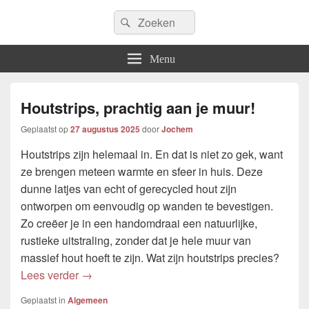
Icfem2007
Search
Allround blogwebsite
Search
for:
Menu
Houtstrips, prachtig aan je muur!
Geplaatst op
27 augustus 2025
door
Jochem
Houtstrips zijn helemaal in. En dat is niet zo gek, want
ze brengen meteen warmte en sfeer in huis. Deze
dunne latjes van echt of gerecycled hout zijn
ontworpen om eenvoudig op wanden te bevestigen.
Zo creëer je in een handomdraai een natuurlijke,
rustieke uitstraling, zonder dat je hele muur van
massief hout hoeft te zijn. Wat zijn houtstrips precies?
Houtstrips, prachtig aan je muur!
Lees verder
→
Geplaatst in
Algemeen