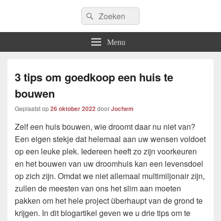
Icfem2007
Search
Allround blogwebsite
Search
for:
Menu
3 tips om goedkoop een huis te
bouwen
Geplaatst op
26 oktober 2022
door
Jochem
Zelf een huis bouwen, wie droomt daar nu niet van?
Een eigen stekje dat helemaal aan uw wensen voldoet
op een leuke plek. Iedereen heeft zo zijn voorkeuren
en het bouwen van uw droomhuis kan een levensdoel
op zich zijn. Omdat we niet allemaal multimiljonair zijn,
zullen de meesten van ons het slim aan moeten
pakken om het hele project überhaupt van de grond te
krijgen. In dit blogartikel geven we u drie tips om te