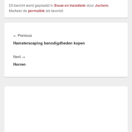
Dit bericht werd geplaatst in
Bouw en installatie
door
Jochem
.
Markeer de
permalink
als favoriet.
Bericht
navigatie
Previous
←
Previous
Hamsterscaping benodigdheden kopen
post:
Next
Next
→
Horren
post:
Primary
Sidebar
Widget
Area