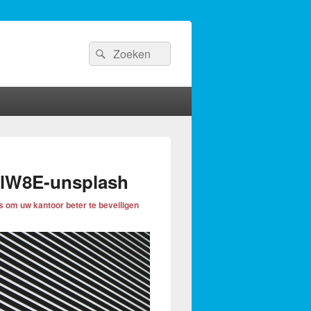
Search
Search
for:
Afbeelding
navigatie
llW8E-unsplash
ps om uw kantoor beter te beveiligen