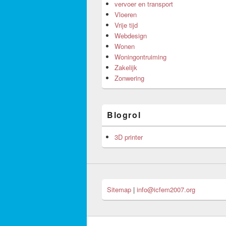
vervoer en transport
Vloeren
Vrije tijd
Webdesign
Wonen
Woningontruiming
Zakelijk
Zonwering
Blogrol
3D printer
Sitemap
|
info@icfem2007.org