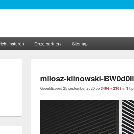
icht insturen
Onze partners
Sitemap
milosz-klinowski-BW0d0I
Gepubliceerd
25 september 2020
op
3464 × 2301
in
3 ti