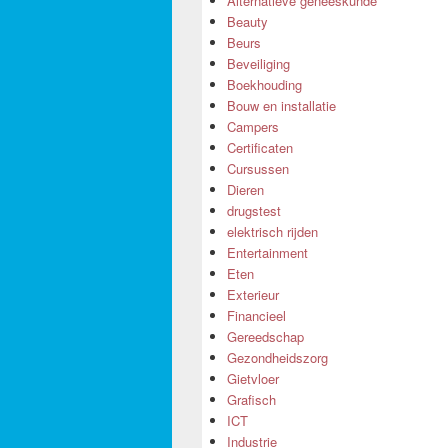
Alternatieve geneeskunde
Beauty
Beurs
Beveiliging
Boekhouding
Bouw en installatie
Campers
Certificaten
Cursussen
Dieren
drugstest
elektrisch rijden
Entertainment
Eten
Exterieur
Financieel
Gereedschap
Gezondheidszorg
Gietvloer
Grafisch
ICT
Industrie