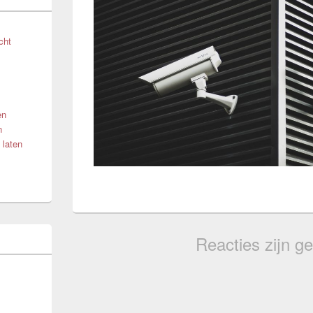
cht
en
n
 laten
Reacties zijn ge