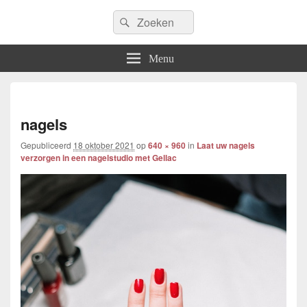
Icfem2007
Search
Allround blogwebsite
Search
for:
Menu
Afbe
navig
nagels
Gepubliceerd
18 oktober 2021
op
640 × 960
in
Laat uw nagels
verzorgen in een nagelstudio met Gellac