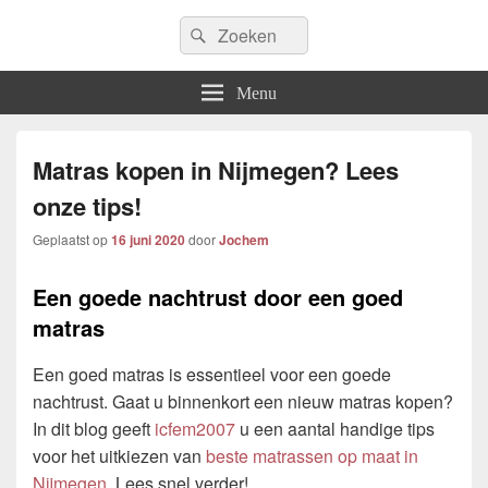
Icfem2007
Search
Allround blogwebsite
Search
for:
Menu
Matras kopen in Nijmegen? Lees
onze tips!
Geplaatst op
16 juni 2020
door
Jochem
Een goede nachtrust door een goed
matras
Een goed matras is essentieel voor een goede
nachtrust. Gaat u binnenkort een nieuw matras kopen?
In dit blog geeft
icfem2007
u een aantal handige tips
voor het uitkiezen van
beste matrassen op maat in
Nijmegen
. Lees snel verder!