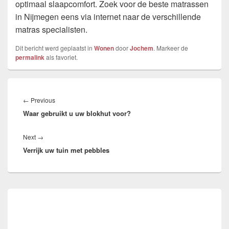
optimaal slaapcomfort. Zoek voor de beste matrassen
in Nijmegen eens via internet naar de verschillende
matras specialisten.
Dit bericht werd geplaatst in
Wonen
door
Jochem
. Markeer de
permalink
als favoriet.
Bericht
navigatie
Previous
←
Previous
Waar gebruikt u uw blokhut voor?
post:
Next
Next
→
Verrijk uw tuin met pebbles
post:
Primary
Sidebar
Widget
Area