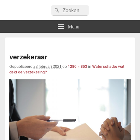
Icfem2007
Search
Allround blogwebsite
Search
for:
Menu
Afbe
navig
verzekeraar
Gepubliceerd
23 februari 2021
op
1280 × 853
in
Waterschade: wat
dekt de verzekering?