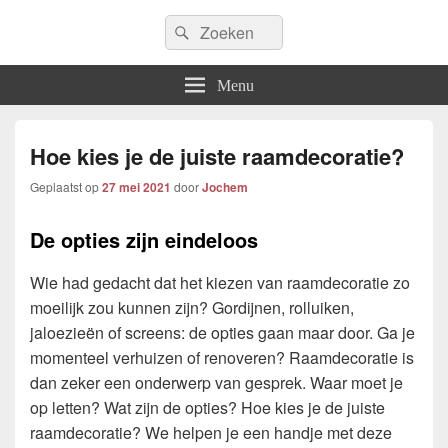
Icfem2007
Search
Allround blogwebsite
Search
for:
Menu
Hoe kies je de juiste raamdecoratie?
Geplaatst op
27 mei 2021
door
Jochem
De opties zijn eindeloos
Wie had gedacht dat het kiezen van raamdecoratie zo
moeilijk zou kunnen zijn? Gordijnen, rolluiken,
jaloezieën of screens: de opties gaan maar door. Ga je
momenteel verhuizen of renoveren? Raamdecoratie is
dan zeker een onderwerp van gesprek. Waar moet je
op letten? Wat zijn de opties? Hoe kies je de juiste
raamdecoratie? We helpen je een handje met deze