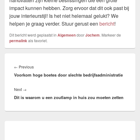
handvatten zijn kleine beslissingen die een grote
impact kunnen hebben. Zorg ervoor dat dit ook past bij
jouw interieurstijl! Is het niet helemaal gelukt? We
helpen je graag verder. Stuur gerust een
bericht
!
Dit bericht werd geplaatst in
Algemeen
door
Jochem
. Markeer de
permalink
als favoriet.
Bericht
navigatie
Previous
←
Previous
Voorkom hoge boetes door slechte bedrijfsadministratie
post:
Next
Next
→
Dit is waarom u een zoutlamp in huis zou moeten zetten
post:
Primary
Sidebar
Widget