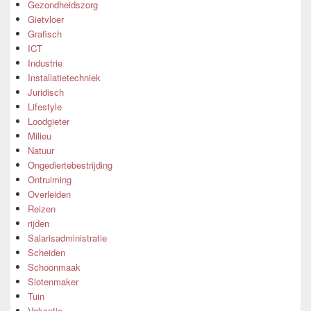
Gezondheidszorg
Gietvloer
Grafisch
ICT
Industrie
Installatietechniek
Juridisch
Lifestyle
Loodgieter
Milieu
Natuur
Ongediertebestrijding
Ontruiming
Overleiden
Reizen
rijden
Salarisadministratie
Scheiden
Schoonmaak
Slotenmaker
Tuin
Vakantie