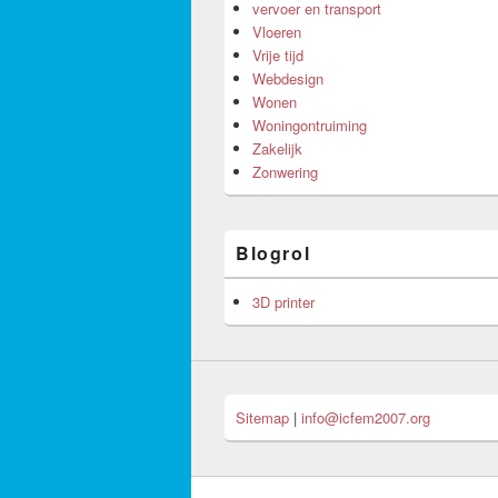
vervoer en transport
Vloeren
Vrije tijd
Webdesign
Wonen
Woningontruiming
Zakelijk
Zonwering
Blogrol
3D printer
Sitemap
|
info@icfem2007.org