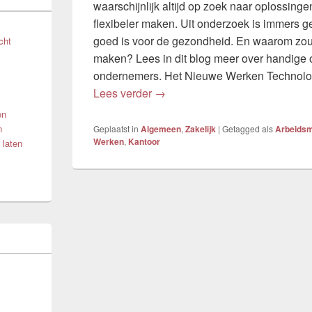
waarschijnlijk altijd op zoek naar oplossing
flexibeler maken. Uit onderzoek is immers g
goed is voor de gezondheid. En waarom zou u
cht
maken? Lees in dit blog meer over handige o
ondernemers. Het Nieuwe Werken Technolo
Virtueel kantoor: Het Nieuwe W
Lees verder
→
en
n
Geplaatst in
Algemeen
,
Zakelijk
|
Getagged als
Arbeidsm
Werken
,
Kantoor
 laten