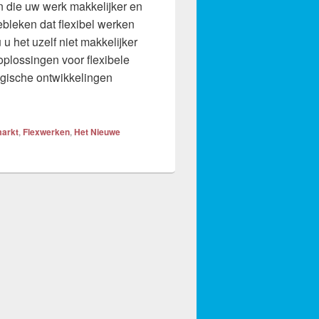
en die uw werk makkelijker en
ebleken dat flexibel werken
 het uzelf niet makkelijker
plossingen voor flexibele
gische ontwikkelingen
erken
arkt
,
Flexwerken
,
Het Nieuwe