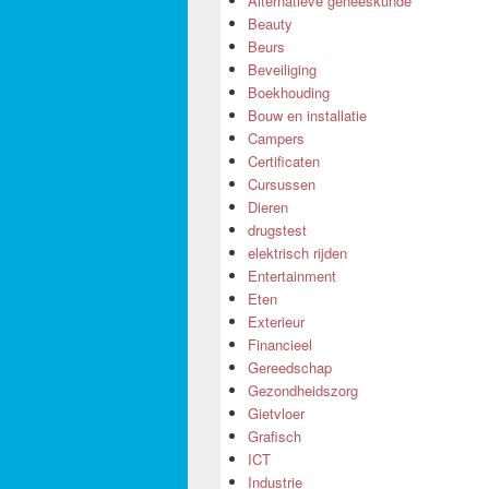
Alternatieve geneeskunde
Beauty
Beurs
Beveiliging
Boekhouding
Bouw en installatie
Campers
Certificaten
Cursussen
Dieren
drugstest
elektrisch rijden
Entertainment
Eten
Exterieur
Financieel
Gereedschap
Gezondheidszorg
Gietvloer
Grafisch
ICT
Industrie