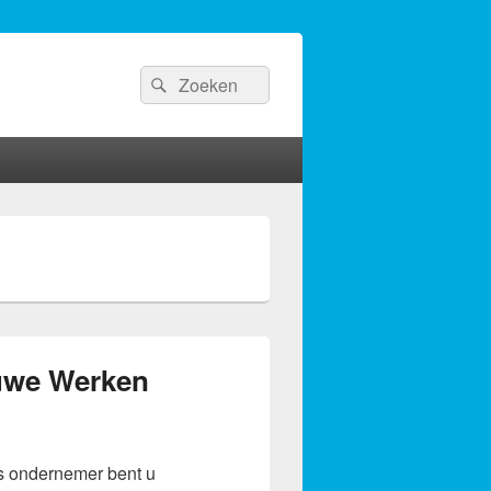
Search
Search
for:
euwe Werken
s ondernemer bent u