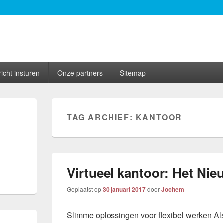
icht insturen
Onze partners
Sitemap
TAG ARCHIEF:
KANTOOR
Virtueel kantoor: Het Ni
Geplaatst op
30 januari 2017
door
Jochem
Slimme oplossingen voor flexibel werken Al