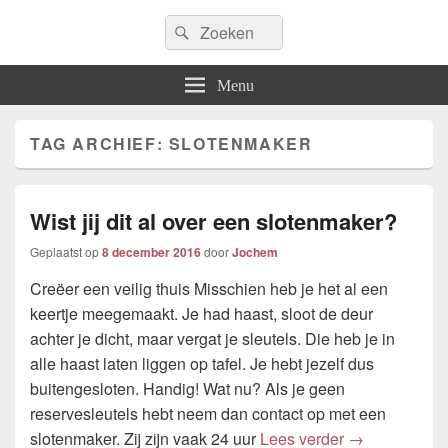
Icfem2007
Search
Allround blogwebsite
Search
for:
Menu
TAG ARCHIEF:
SLOTENMAKER
Wist jij dit al over een slotenmaker?
Geplaatst op
8 december 2016
door
Jochem
Creëer een veilig thuis Misschien heb je het al een
keertje meegemaakt. Je had haast, sloot de deur
achter je dicht, maar vergat je sleutels. Die heb je in
alle haast laten liggen op tafel. Je hebt jezelf dus
buitengesloten. Handig! Wat nu? Als je geen
reservesleutels hebt neem dan contact op met een
Wist jij dit a
slotenmaker. Zij zijn vaak 24 uur
Lees verder
→