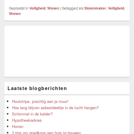
Geplaatst in
Veiligheid
,
Wonen
|
Getagged als
Slotenmaker
,
Veiligheid
,
Wonen
Primary
Sidebar
Widget
Area
Laatste blogberichten
Houtstrips, prachtig aan je muur!
Hoe lang blijven asbestdeeltje in de lucht hangen?
Schimmel in de kelder?
Hypotheekadvies
Horren
3 tips om goedkoop een huis te bouwen