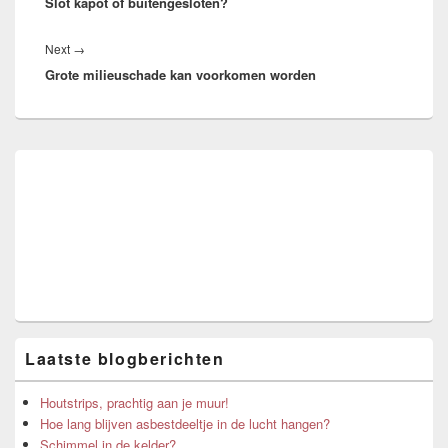
Slot kapot of buitengesloten?
post:
Next
Next
→
Grote milieuschade kan voorkomen worden
post:
Primary
Sidebar
Widget
Area
Laatste blogberichten
Houtstrips, prachtig aan je muur!
Hoe lang blijven asbestdeeltje in de lucht hangen?
Schimmel in de kelder?