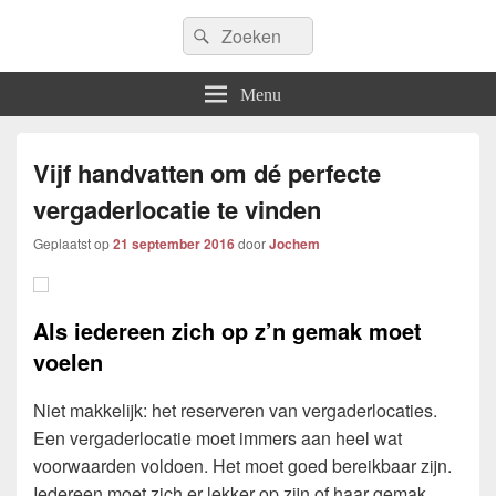
Icfem2007
Search
Allround blogwebsite
Search
for:
Menu
Vijf handvatten om dé perfecte
vergaderlocatie te vinden
Geplaatst op
21 september 2016
door
Jochem
Als iedereen zich op z’n gemak moet
voelen
Niet makkelijk: het reserveren van vergaderlocaties.
Een vergaderlocatie moet immers aan heel wat
voorwaarden voldoen. Het moet goed bereikbaar zijn.
Iedereen moet zich er lekker op zijn of haar gemak