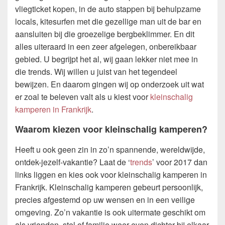
vliegticket kopen, in de auto stappen bij behulpzame
locals, kitesurfen met die gezellige man uit de bar en
aansluiten bij die groezelige bergbeklimmer. En dit
alles uiteraard in een zeer afgelegen, onbereikbaar
gebied. U begrijpt het al, wij gaan lekker niet mee in
die trends. Wij willen u juist van het tegendeel
bewijzen. En daarom gingen wij op onderzoek uit wat
er zoal te beleven valt als u kiest voor
kleinschalig
kamperen in Frankrijk
.
Waarom kiezen voor kleinschalig kamperen?
Heeft u ook geen zin in zo’n spannende, wereldwijde,
ontdek-jezelf-vakantie? Laat de ‘
trends
’ voor 2017 dan
links liggen en kies ook voor kleinschalig kamperen in
Frankrijk. Kleinschalig kamperen gebeurt persoonlijk,
precies afgestemd op uw wensen en in een veilige
omgeving. Zo’n vakantie is ook uitermate geschikt om
als vrienden, stel of familie weer even dichter bij elkaar