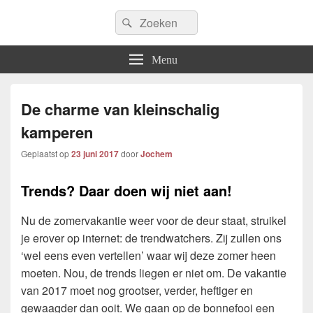
Icfem2007
Search
Allround blogwebsite
Search
for:
Menu
De charme van kleinschalig
kamperen
Geplaatst op
23 juni 2017
door
Jochem
Trends? Daar doen wij niet aan!
Nu de zomervakantie weer voor de deur staat, struikel
je erover op internet: de trendwatchers. Zij zullen ons
‘wel eens even vertellen’ waar wij deze zomer heen
moeten. Nou, de trends liegen er niet om. De vakantie
van 2017 moet nog grootser, verder, heftiger en
gewaagder dan ooit. We gaan op de bonnefooi een