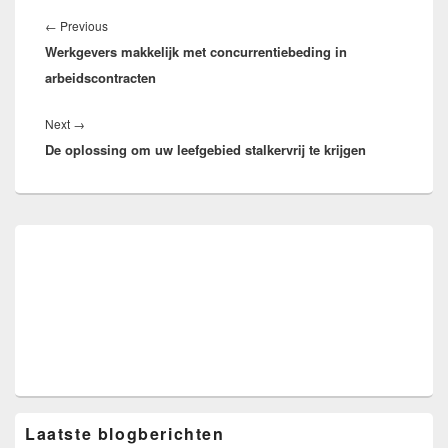
Bericht
navigatie
Previous
←
Previous
Werkgevers makkelijk met concurrentiebeding in
post:
arbeidscontracten
Next
Next
→
De oplossing om uw leefgebied stalkervrij te krijgen
post:
Primary
Sidebar
Widget
Area
Laatste blogberichten