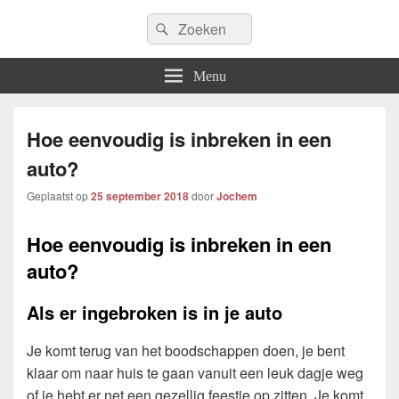
Icfem2007
Search
Allround blogwebsite
Search
for:
Menu
Hoe eenvoudig is inbreken in een
auto?
Geplaatst op
25 september 2018
door
Jochem
Hoe eenvoudig is inbreken in een
auto?
Als er ingebroken is in je auto
Je komt terug van het boodschappen doen, je bent
klaar om naar huis te gaan vanuit een leuk dagje weg
of je hebt er net een gezellig feestje op zitten. Je komt