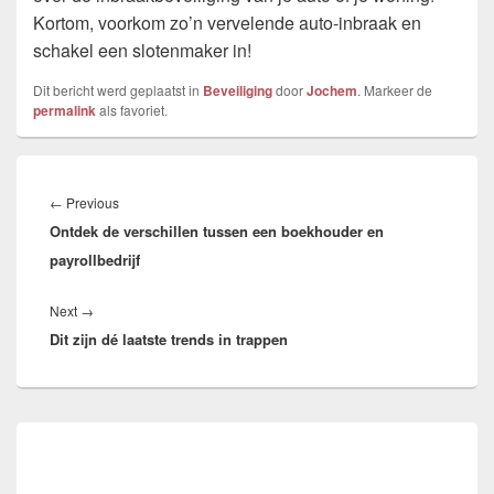
Kortom, voorkom zo’n vervelende auto-inbraak en
schakel een slotenmaker in!
Dit bericht werd geplaatst in
Beveiliging
door
Jochem
. Markeer de
permalink
als favoriet.
Bericht
navigatie
Previous
←
Previous
Ontdek de verschillen tussen een boekhouder en
post:
payrollbedrijf
Next
Next
→
Dit zijn dé laatste trends in trappen
post:
Primary
Sidebar
Widget
Area