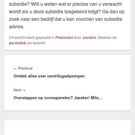
subsidie? Wilt u weten wat er precies van u verwacht
wordt als u deze subsidie toegekend krijgt? Ga dan op
zoek naar een bedrijf dat u kan voorzien van subsidie
advies.
Dit bericht werd geplaatst in
Financieel
door
Jochem
. Markeer de
permalink
als favoriet.
Bericht
navigatie
Previous
←
Previous
Ontdek alles over centrifugaalpompen
post:
Next
Next
→
Overstappen op zonnepanelen? Jazeker! Mits…
post:
Primary
Sidebar
Widget