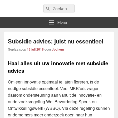
Icfem2007
Search
Allround blogwebsite
Search
for:
Menu
Subsidie advies: juist nu essentieel
Geplaatst op
13 juli 2018
door
Jochem
Haal alles uit uw innovatie met subsidie
advies
Om een innovatie optimaal te laten floreren, is de
nodige subsidie essentieel. Veel MKB’ers vragen
daarom ondersteuning aan vanuit de innovatie- en
onderzoeksregeling Wet Bevordering Speur- en
Ontwikkelingswerk (WBSO). Via deze regeling kunnen
ondernemers meer onderzoek doen naar hun